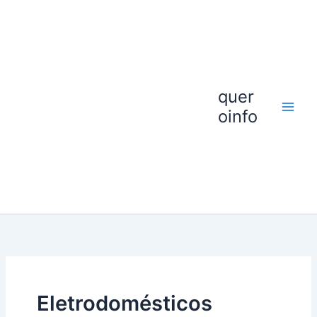
Ir
para
o
conteúdo
quer
oinfo
Eletrodomésticos