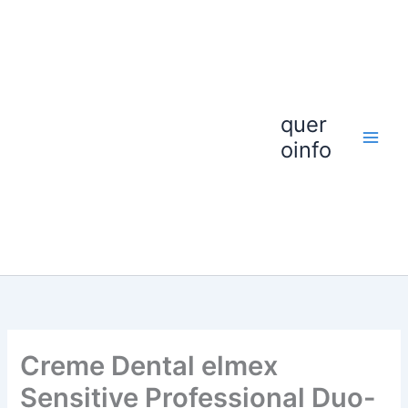
Ir
para
o
conteúdo
quer
oinfo
Creme Dental elmex
Sensitive Professional Duo-